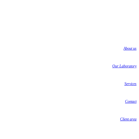
About us
Our Laboratory
Services
Contact
Client area