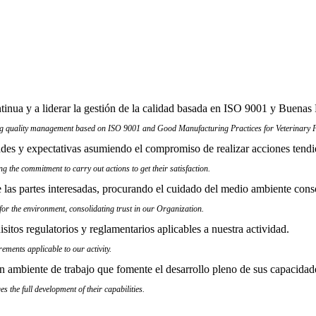
nua y a liderar la gestión de la calidad basada en ISO 9001 y Buenas 
g quality management based on ISO 9001 and Good Manufacturing Practices for Veterinary P
dades y expectativas asumiendo el compromiso de realizar acciones tendie
 the commitment to carry out actions to get their satisfaction.
 las partes interesadas, procurando el cuidado del medio ambiente cons
for the environment, consolidating trust in our Organization.
tos regulatorios y reglamentarios aplicables a nuestra actividad.
ements applicable to our activity.
 ambiente de trabajo que fomente el desarrollo pleno de sus capacidad
s the full development of their capabilities.