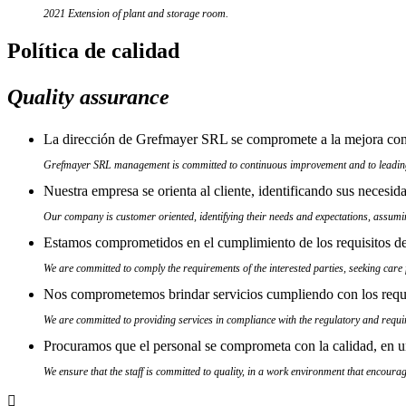
2021 Extension of plant and storage room.
Política
de calidad
Quality
assurance
La dirección de Grefmayer SRL se compromete a la mejora conti
Grefmayer SRL management is committed to continuous improvement and to leadin
Nuestra empresa se orienta al cliente, identificando sus necesi
Our company is customer oriented, identifying their needs and expectations, assuming
Estamos comprometidos en el cumplimiento de los requisitos de
We are committed to comply the requirements of the interested parties, seeking care 
Nos comprometemos brindar servicios cumpliendo con los requisi
We are committed to providing services in compliance with the regulatory and requir
Procuramos que el personal se comprometa con la calidad, en un
We ensure that the staff is committed to quality, in a work environment that encourage