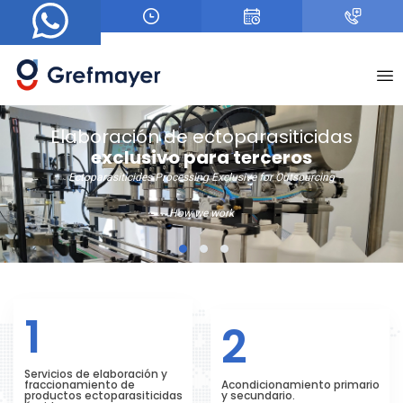
+
Elaboración de ectoparasiticidas
exclusivo para terceros
Investigación y Desarrollo
Ectoparasiticides Processing Exclusive for Outsourcing
Certificaciones
Research and development
Certifications
How we work
1
2
3
1
2
Servicios de elaboración y
fraccionamiento de
Acondicionamiento primario
productos ectoparasiticidas
y secundario.